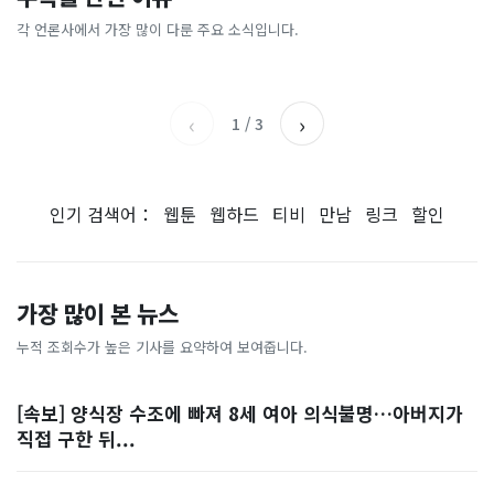
[날씨] 오늘 밤 또 내린다...내
파크골프 시장, 일제 독점 깨
간'을 샀다
국내증시 휴장에 개미들 안도,
륙 중심 최대 150mm
졌다...국산 53개 중소기업이
왜?
각 언론사에서 가장 많이 다룬 주요 소식입니다.
비즈워치
매일경제
시장 절반 차지
YTN
조선일보
‹
›
1
/
3
인기 검색어：
웹툰
웹하드
티비
만남
링크
할인
가장 많이 본 뉴스
누적 조회수가 높은 기사를 요약하여 보여줍니다.
[속보] 양식장 수조에 빠져 8세 여아 의식불명…아버지가
직접 구한 뒤...