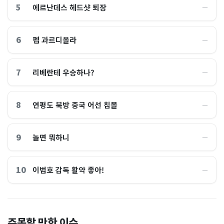
5
에르난데스 헤드샷 퇴장
―
6
펩 과르디올라
―
7
리베란테 우승하나?
―
8
연평도 북방 중국 어선 침몰
―
9
놀면 뭐하니
―
10
이범호 감독 활약 좋아!
―
홈플러스, 2000억원으로 '시
“제헌절이 코스피 살렸다”…
주목할 만한 이슈