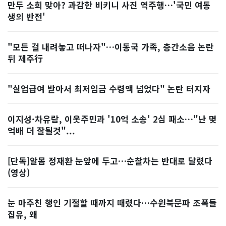
만두 소희 맞아? 과감한 비키니 사진 역주행…'국민 여동
생의 반전'
"모든 걸 내려놓고 떠나자"…이동국 가족, 층간소음 논란
뒤 제주行
"실업급여 받아서 최저임금 수령액 넘었다" 논란 터지자
이지성·차유람, 이웃주민과 '10억 소송' 2심 패소…"난 몇
억배 더 잘될것"...
[단독]알몸 정재환 눈앞에 두고…순찰차는 반대로 달렸다
(영상)
눈 마주친 행인 기절할 때까지 때렸다…수원북문파 조폭들
집유, 왜