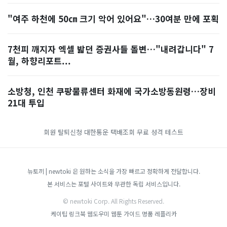
"여주 하천에 50㎝ 크기 악어 있어요"…30여분 만에 포획
7천피 깨지자 엑셀 밟던 증권사들 돌변…"내려갑니다" 7
월, 하향리포트...
소방청, 인천 쿠팡물류센터 화재에 국가소방동원령…장비
21대 투입
회원 탈퇴신청
대한통운 택배조회
무료 성격 테스트
뉴토끼 | newtoki 은 원하는 소식을 가장 빠르고 정확하게 전달합니다.
본 서비스는 포털 사이트와 무관한 독립 서비스입니다.
© newtoki Corp. All Rights Reserved.
케이팁
링크북
웹도우미
웹툰 가이드
명품 레플리카